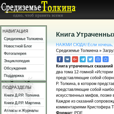
НАВИГАЦИЯ
Книга Утраченных
Средиземье Толкиена
НАЖМИ СЮДА! Если хочешь, СК
Новостной Блог
Средиземье Толкиена
»
Загру
Фотогалерея
Энциклопедия
Книга утраченных сказаний
Обсуждения
два тома 12-томной «Истории
Поддержка
представляющие собой сборни
Р. Толкина, в котором предст
ПОДРАЗДЕЛЫ
представляющие собой наибо
искусственных мифов, позже
Книги Д.Р.Р. Толкина
Каждое из сказаний сопровож
Книги Д.Р.Р. Мартина
комментариями Кристофера Т
Атласы и Журналы
Формат:
PDF