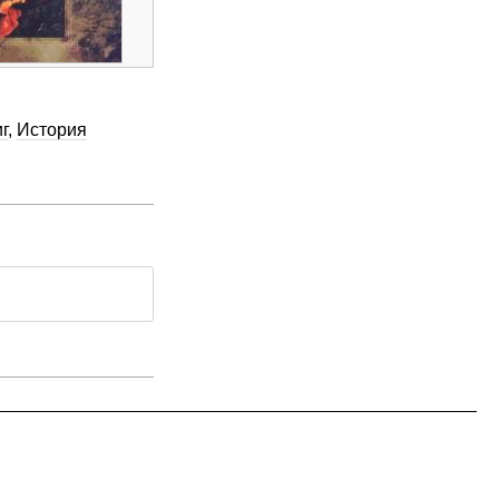
г
,
История