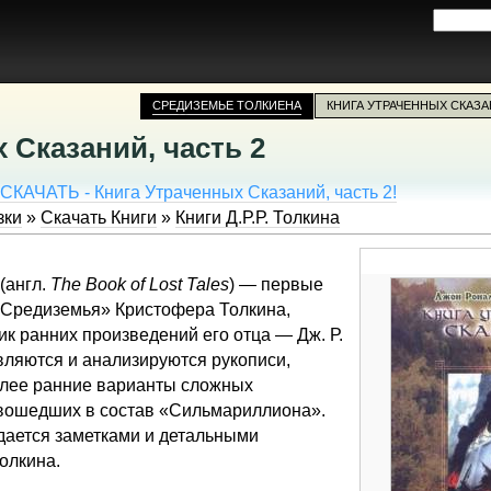
СРЕДИЗЕМЬЕ ТОЛКИЕНА
КНИГА УТРАЧЕННЫХ СКАЗА
 Сказаний, часть 2
АЧАТЬ - Книга Утраченных Сказаний, часть 2!
зки
»
Скачать Книги
»
Книги Д.Р.Р. Толкина
(
англ.
The Book of Lost Tales
) — первые
 Средиземья» Кристофера Толкина,
к ранних произведений его отца — Дж. Р.
авляются и анализируются рукописи,
лее ранние варианты сложных
 вошедших в состав «Сильмариллиона».
дается заметками и детальными
олкина.