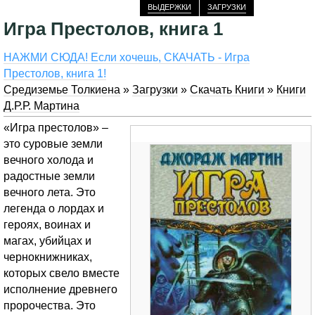
ВЫДЕРЖКИ
ЗАГРУЗКИ
Игра Престолов, книга 1
НАЖМИ СЮДА! Если хочешь, СКАЧАТЬ - Игра
Престолов, книга 1!
Средиземье Толкиена
»
Загрузки
»
Скачать Книги
»
Книги
Д.Р.Р. Мартина
«Игра престолов» –
это суровые земли
вечного холода и
радостные земли
вечного лета. Это
легенда о лордах и
героях, воинах и
магах, убийцах и
чернокнижниках,
которых свело вместе
исполнение древнего
пророчества. Это