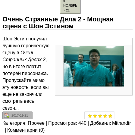
»
НОЯБРЬ
» 21
Очень Странные Дела 2 - Мощная
сцена с Шон Эстином
Шон Эстин получил
лучшую героическую
сцену в
Очень
Странных Делах 2
,
но в итоге платит
потерей персонажа.
Пропускайте мимо
эту новость, если вы
еще не закончили
смотреть весь
сезон...
2017-11-21
Категория:
Прочее
|
Просмотров:
440
|
Добавил:
Mitrandir
|
|
Комментарии (0)