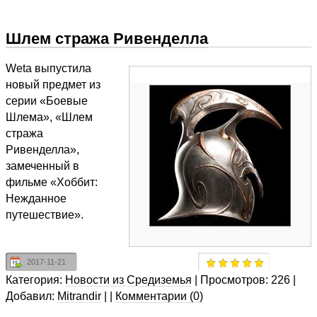
Шлем стража Ривенделла
Weta выпустила
новый предмет из
серии «Боевые
Шлема», «Шлем
стража
Ривенделла»,
замеченный в
фильме «Хоббит:
Нежданное
путешествие».
2017-11-21
Категория:
Новости из Средиземья
|
Просмотров:
226
|
Добавил:
Mitrandir
|
|
Комментарии (0)