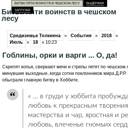
БИТВА ПЯТИ ВОИНСТВ В ЧЕШСКОМ ЛЕСУ
ВЫДЕРЖКИ
Битва пяти воинств в чешском
ЗАГРУЗКИ
лесу
Средиземье Толкиена
»
События
»
2018
»
Июль
»
18
» 10:23
Гоблины, орки и варги ... О, да!
Скрепят копья, сверкают мечи и стрелы летят по чешском 
минувшие выходные, когда сотни поклонников мира Д.Р.Р. 
обыграли главную битву в Хоббите.
« ... в груди у хоббита пробужд
любовь к прекрасным творения
мастерства и чар, яростная и р
любовь, влеченье гномьих серд