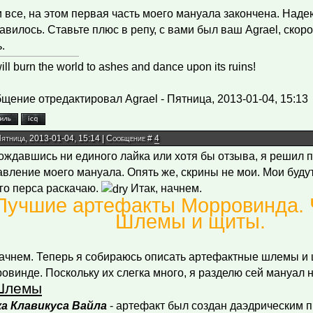
и все, на этом первая часть моего мануала закончена. Наде
авилось. Ставьте плюс в репу, с вами был ваш Agrael, скор
.
ll burn the world to ashes and dance upon its ruins!
щение отредактировал
Agrael
-
Пятница, 2013-01-04, 15:13
Пятница, 2013-01-04, 15:14 | Сообщение #
4
ождавшись ни единого лайка или хотя бы отзыва, я решил 
авление моего мануала. Опять же, скрины не мои. Мои будут,
го перса раскачаю.
Итак, начнем.
Лучшие артефакты Морровинда. Ч
Шлемы и щиты.
начнем. Теперь я собираюсь описать артефактные шлемы и
овинде. Поскольку их слегка много, я разделю сей мануал н
Шлемы
а Клавикуса Вайла
- артефакт был создан даэдрическим п