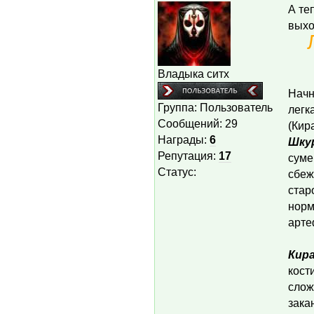
А те
выхо
Владыка ситх
Начн
Группа: Пользователь
легк
Сообщений:
29
(Кир
Награды:
6
Шку
Репутация:
17
суме
Статус:
сбеж
стар
норм
арте
Кира
кост
слож
зака