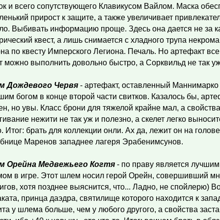
ок и всего сопутствующего Клавикусом Вайлом. Маска обес
ленький прирост к защите, а также увеличивает привлекател
ло. Выбивать информацию проще. Здесь она дается не за к
рический квест, а лишь снимается с хладного трупа некром
на по квесту Имперского Легиона. Печаль. Но артефакт вс
т можно выполнить довольно быстро, а Сорквильд не так уж
м Дождевого Червя
- артефакт, оставленный Маннимарко 
шим богом в конце второй части свитков. Казалось бы, арт
ен, но увы. Класс брони для тяжелой крайне мал, а свойства
гивание нежити не так уж и полезно, а скелет легко выноси
о. Итог: брать для коллекции онли. Ах да, лежит он на голов
обнице Маренов западнее лагеря Эрабенимсунов.
м Орейна Медвежьего Когтя
- по праву является лучши
ом в игре. Этот шлем носил герой Орейн, совершивший м
игов, хотя позднее выяснится, что... Ладно, не спойлерю) В
ката, принца даэдра, святилище которого находится к запа
та у шлема больше, чем у любого другого, а свойства заст