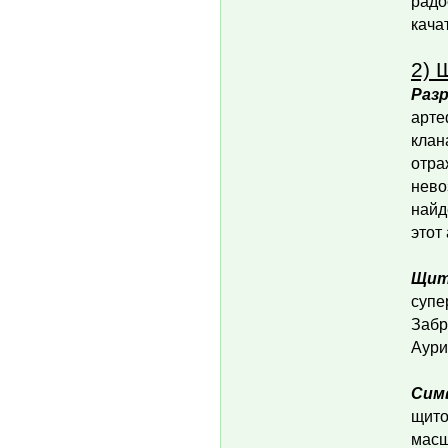
радо
кача
2) 
Раз
арте
клан
отра
нево
найд
этот
Щит
супе
Забр
Аури
Сим
щито
масш