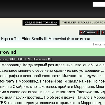
СРЕДИЗЕМЬЕ ТОЛКИЕНА
THE ELDER SCROLLS III: MORRO
»
Игры
»
The Elder Scrolls III: Morrowind
(Кто не играл -
orrowind
Четверг, 2013-01-03, 12:15 | Сообщение #
1
, Морровинд. Когда первый раз играешь в него, он обычно 
цательное мнение о себе из-за сравнительно устаревшей д
ени графы и некоторой сложности. Именно так подумал и я,
поиграть в Морровинд в первый раз. И забил на нее. Но пот
вион и Скайрим, мне захотелось пройти и Морровинд. Мно
ами я снова сел играть в нее, и не пожалел. Раскачка там ид
ко зная пару хитростей... Но об этом позже. Начало в Морр
TES: главного героя-уголовника отправляют в Морровинд, 