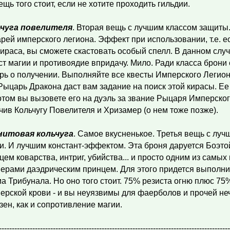
ещь того стоит, если не хотите проходить гильдии.
ьчуга повелителя
. Вторая вещь с лучшим классом защиты
рей имперского легиона. Эффект при использовании, т.е. е
кираса, вы сможете скастовать особый спелл. В данном сл
ст магии и противоядие впридачу. Мило. Ради класса брони 
рь о получении. Выполняйте все квесты Имперского Легион
Рыцарь Дракона даст вам задание на поиск этой кирасы. Ее 
отом вы вызовете его на дуэль за звание Рыцаря Имперског
чив Кольчугу Повелителя и Хризамер (о нем тоже позже).
нитовая кольчуга
. Самое вкусненькое. Третья вещь с лу
и. И лучшим констант-эффектом. Эта броня даруется Боэто
цем коварства, интриг, убийства... и просто одним из самы
ерами даэдрическим принцем. Для этого придется выполни
а Трибунала. Но оно того стоит. 75% резиста огню плюс 75%
ерской крови - и вы неуязвимы для фаерболов и прочей неч
зен, как и сопротивление магии.
------------------------------------------------------------------------------------------