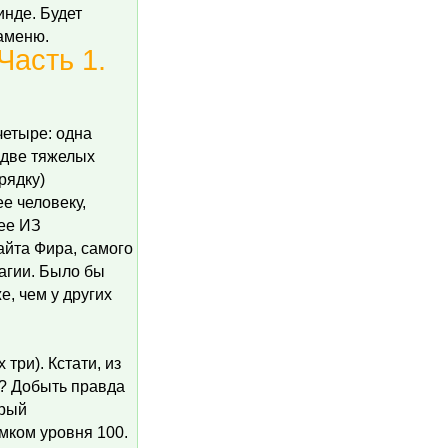
нде. Будет
аменю.
асть 1.
четыре: одна
 две тяжелых
рядку)
е человеку,
 ее ИЗ
айта Фира, самого
агии. Было бы
е, чем у других
три). Кстати, из
о? Добыть правда
орый
мком уровня 100.