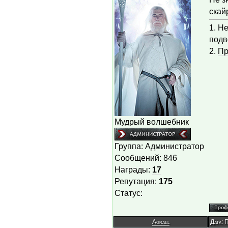
скай
1. Н
под
2.
Пр
Мудрый волшебник
Группа: Администратор
Сообщений:
846
Награды:
17
Репутация:
175
Статус:
Agrael
Дата: 