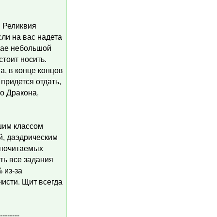
. Реликвия
сли на вас надета
учае небольшой
стоит носить.
а, в конце концов
придется отдать,
о Дракона,
чшим классом
й, даэдрическим
х почитаемых
ть все задания
 из-за
исти. Щит всегда
--------