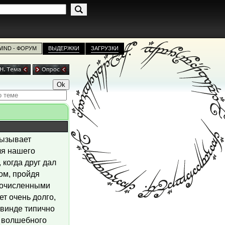
WIND - ФОРУМ
ВЫДЕРЖКИ
ЗАГРУЗКИ
вызывает
ля нашего
 когда друг дал
ом, пройдя
гочисленными
ет очень долго,
овинде типично
с волшебного