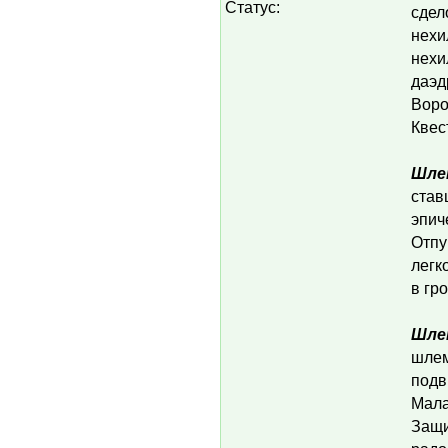
Статус:
сдел
нехи
нехи
даэд
Воро
Квес
Шле
став
эпич
Отпу
легк
в гр
Шле
шлем
подв
Мала
Защи