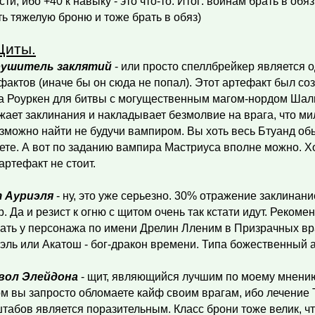
сти, ибо +40 к навыку - это что-то. Итог: воинам брать в об
ть тяжелую броню и тоже брать в обяз)
Щиты.
рушитель заклятий
- или просто спеллбрейкер является 
фактов (иначе бы он сюда не попал). Этот артефакт был с
а Роуркен для битвы с могущественным магом-нордом Шал
жает заклинания и накладывает безмолвие на врага, что ми
зможно найти не будучи вампиром. Вы хоть весь Бтуанд об
ете. А вот по заданию вампира Мастриуса вполне можно. Хо
 артефакт не стоит.
 Ауриэля
- ну, это уже серьезно. 30% отражение заклинание
р. Да и резист к огню с щитом очень так кстати идут. Рекоме
ать у персонажа по имени Дрелин Лленим в Призрачных вра
эль или Акатош - бог-дракон времени. Типа божественный 
вол Элейдона
- щит, являющийся лучшим по моему мнению
м вы запросто обломаете кайф своим врагам, ибо лечение
табов является поразительным. Класс брони тоже велик, чт