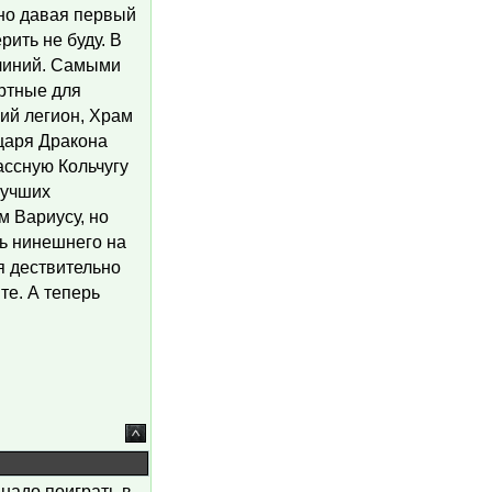
но давая первый
рить не буду. В
 линий. Самыми
ртные для
кий легион, Храм
царя Дракона
ассную Кольчугу
лучших
м Вариусу, но
ь нинешнего на
ия дествительно
те. А теперь
надо поиграть в