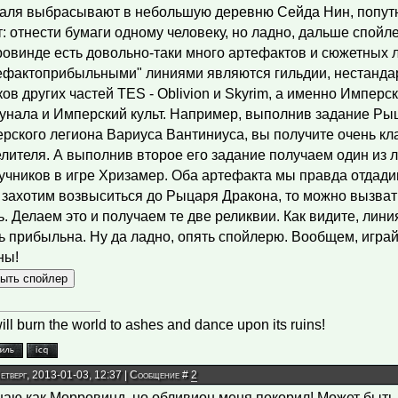
аля выбрасывают в небольшую деревню Сейда Нин, попут
т: отнести бумаги одному человеку, но ладно, дальше спойле
овинде есть довольно-таки много артефактов и сюжетных
ефактоприбыльными" линиями являются гильдии, нестанда
ков других частей TES - Oblivion и Skyrim, а именно Имперс
унала и Имперский культ. Например, выполнив задание Ры
рского легиона Вариуса Вантиниуса, вы получите очень кл
лителя. А выполнив второе его задание получаем один из 
учников в игре Хризамер. Оба артефакта мы правда отдади
 захотим возвыситься до Рыцаря Дракона, то можно вызват
ь. Делаем это и получаем те две реликвии. Как видите, лин
ь прибыльна. Ну да ладно, опять спойлерю. Вообщем, играй
ны!
ll burn the world to ashes and dance upon its ruins!
Четверг, 2013-01-03, 12:37 | Сообщение #
2
наю как Морровинд, но обливион меня покорил! Может быть 