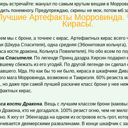
перь встречайте: мануал по самым крутым вещам в Моррови
дить понемногу. Предупреждаю, скрины не мои, потом мб з
Лучшие Артефакты Морровинда. Ч
Кирасы.
ем мы с брони, а точнее с кирас. Артефактных кирас всего 
ая (Шкура Спасителя), одна средняя (Эбонитовая кольчуга),
аса кости дракона, Кольчуга Повелителя). Но обо всем по по
ра Спасителя
. По легенде Принц даэдра Хирсин подарил е
вшему сбежать из его угодий. По другой легенде он сделал
авшего. Мда. Но как бы то ни было, кираса в шкафчике Див
ого мага Морровинда, возможно и Тамриэля. 60% резиста м
, но даже при самой лучшей раскачке класс брони у нее ниж
фактных кирас.
са кости Дракона
. Вещь с лучшим классом брони (каковых 
и Дракона, кто не догадался. 100% резист огню, чем не мил
но. К югу от Эбенгарда на одном из островов есть грот, кот
нчивается двемерскими развалинами. В конце шкафчик с за