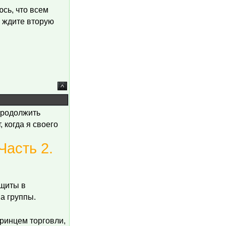
юсь, что всем
о ждите вторую
продолжить
 когда я своего
асть 2.
 щиты в
а группы.
ринцем торговли,