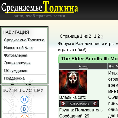
НАВИГАЦИЯ
Страница
1
из
2
1
2
»
Средиземье Толкиена
Форум
»
Развлечения и игры
Новостной Блог
играть в обяз!)
Фотогалерея
The Elder Scrolls III: M
Энциклопедия
Agrael
Дата: 
Обсуждения
Итак
Поддержка
отри
врем
ВОЙТИ В СИСТЕМУ
мне 
Владыка ситх
Обли
пинк
одна
Группа: Пользователь
для 
Сообщений:
29