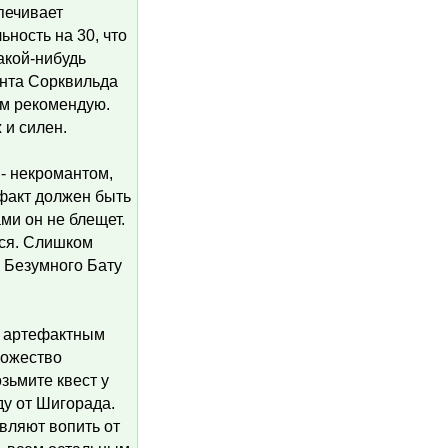
печивает
ьность на 30, что
акой-нибудь
анта Сорквильда
ем рекомендую.
 и силен.
- некромантом,
ефакт должен быть
ми он не блещет.
тся. Слишком
е Безумного Бату
м артефактным
ножество
озьмите квест у
ду от Шигорада.
авляют вопить от