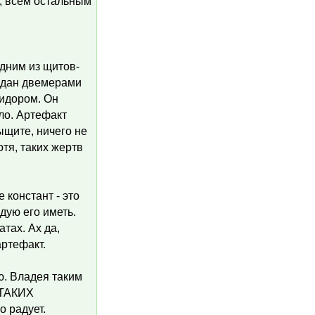
яз, всем остальным
одним из щитов-
оздан двемерами
идором. Он
ло. Артефакт
ыщите, ничего не
тя, таких жертв
 констант - это
ндую его иметь.
тах. Ах да,
артефакт.
. Владея таким
 ТАКИХ
о радует.