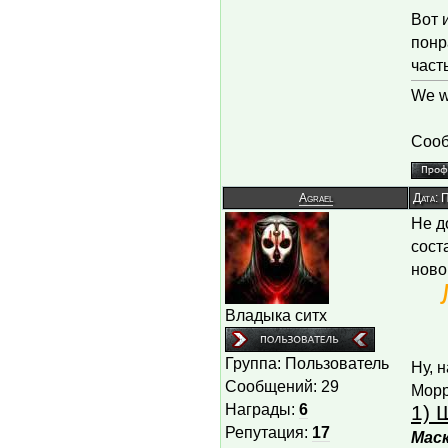
Вот 
понр
часть
We wi
Сооб
Agrael
Дата: 
Не д
сост
ново
Владыка ситх
Группа: Пользователь
Ну, 
Сообщений:
29
Морр
Награды:
6
1) 
Репутация:
17
Маск