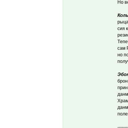
Но в
Кол
рыца
сия 
рези
Тепе
сам 
но п
полу
Эбо
брон
прин
данм
Храм
данм
поле
-------