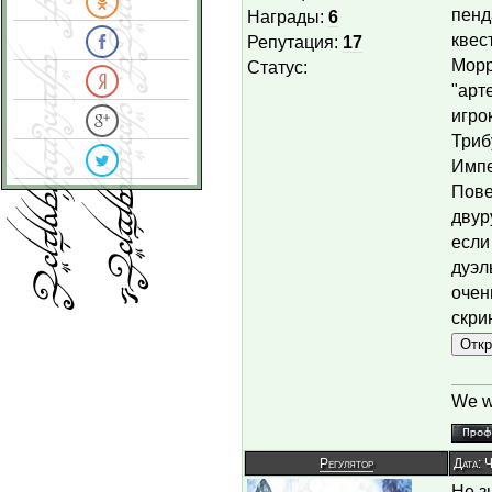
пенд
Награды:
6
квес
Репутация:
17
Морр
Статус:
"арт
игро
Триб
Импе
Пове
двур
если
дуэл
очен
скри
We wi
Регулятор
Дата: 
Не з