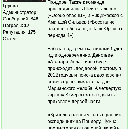
Пандоре. Также к команде
Группа:
присоединились Шейн Салерно
Администратор
(«Особо опасны») и Рик Джаффа с
Сообщений:
846
Амандой Сильвер («Восстание
Награды:
17
планеты обезьян», «Парк Юрского
Репутация:
175
периода 4»).
Статус:
Работа над тремя картинами будет
идти одновременно. Действие
«Аватара 2» частично будет
происходить под водой, поэтому в
2012 году для поиска вдохновения
режиссёр погружался на дно
Марианского желоба. А четвертую
картину Кэмерон хотел сделать
приквелом первой части.
«Зрители должны узнать о ранних
экспедициях на Пандору. Нужна
предыстория отношений людей и