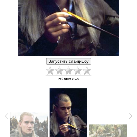
Рейтинг
:
0.0
/
0