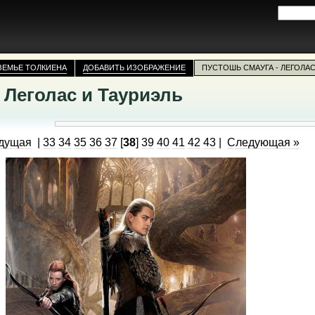
ЗЕМЬЕ ТОЛКИЕНА
ДОБАВИТЬ ИЗОБРАЖЕНИЕ
ПУСТОШЬ СМАУГА - ЛЕГОЛАС
 Леголас и Тауриэль
дущая
|
33
34
35
36
37
[
38
]
39
40
41
42
43
|
Следующая »