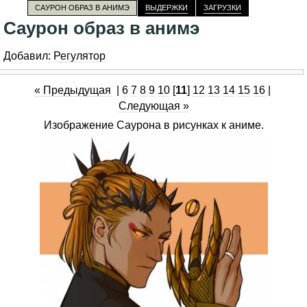
САУРОН ОБРАЗ В АНИМЭ
ВЫДЕРЖКИ
ЗАГРУЗКИ
Саурон образ в анимэ
Добавил:
Регулятор
« Предыдущая
|
6
7
8
9
10
[
11
]
12
13
14
15
16
|
Следующая »
Изображение Саурона в рисунках к аниме.