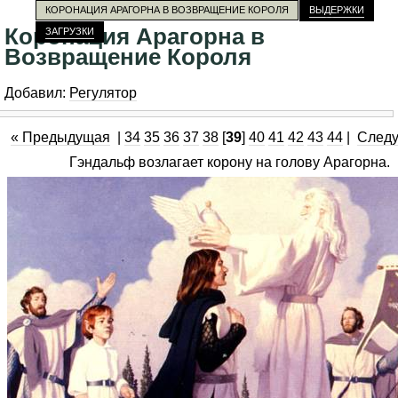
КОРОНАЦИЯ АРАГОРНА В ВОЗВРАЩЕНИЕ КОРОЛЯ
ВЫДЕРЖКИ
Коронация Арагорна в
ЗАГРУЗКИ
Возвращение Короля
Добавил:
Регулятор
« Предыдущая
|
34
35
36
37
38
[
39
]
40
41
42
43
44
|
След
Гэндальф возлагает корону на голову Арагорна.