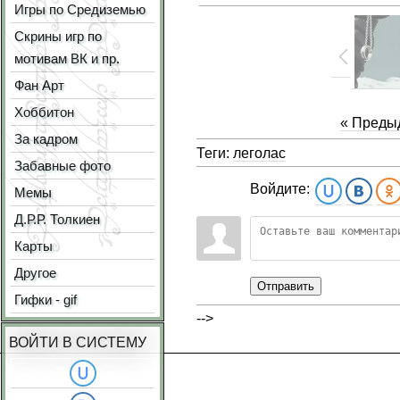
Игры по Средиземью
Скрины игр по
мотивам ВК и пр.
Фан Арт
Хоббитон
« Преды
За кадром
Теги:
леголас
Забавные фото
Войдите:
Мемы
Д.Р.Р. Толкиен
Карты
Другое
Отправить
Гифки - gif
-->
ВОЙТИ В СИСТЕМУ