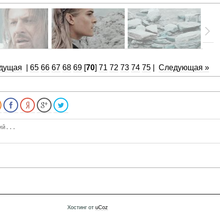
дущая
|
65
66
67
68
69
[
70
]
71
72
73
74
75
|
Следующая »
Хостинг от
uCoz