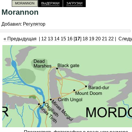
MORANNON
ВЫДЕРЖКИ
ЗАГРУЗКИ
Morannon
Добавил:
Регулятор
« Предыдущая
|
12
13
14
15
16
[
17
]
18
19
20
21
22
|
След