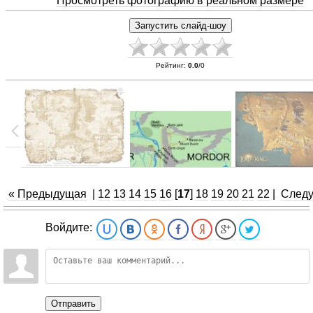
Просмотреть фотографию в реальном размере
Рейтинг
:
0.0
/
0
« Предыдущая
|
12
13
14
15
16
[
17
]
18
19
20
21
22
|
След
Войдите:
Отправить