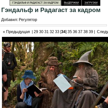
ГЭНДАЛЬФ И РАДАГАСТ ЗА КАДРОМ
ВЫДЕРЖКИ
ЗАГРУЗКИ
Гэндальф и Радагаст за кадром
Добавил:
Регулятор
« Предыдущая
|
29
30
31
32
33
[
34
]
35
36
37
38
39
|
След