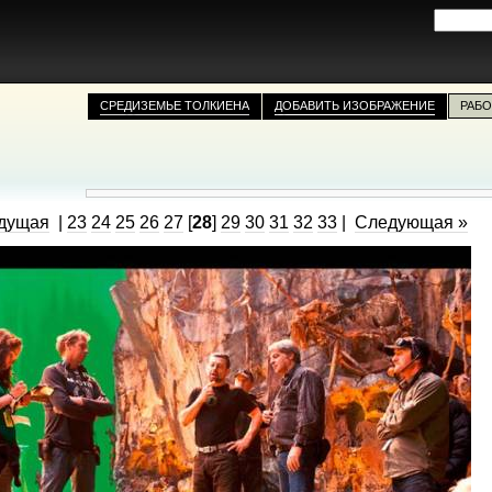
СРЕДИЗЕМЬЕ ТОЛКИЕНА
ДОБАВИТЬ ИЗОБРАЖЕНИЕ
РАБО
дущая
|
23
24
25
26
27
[
28
]
29
30
31
32
33
|
Следующая »