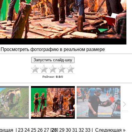
Просмотреть фотографию в реальном размере
Рейтинг
:
0.0
/
0
дущая
|
23
24
25
26
27
[
28
]
29
30
31
32
33
|
Следующая »