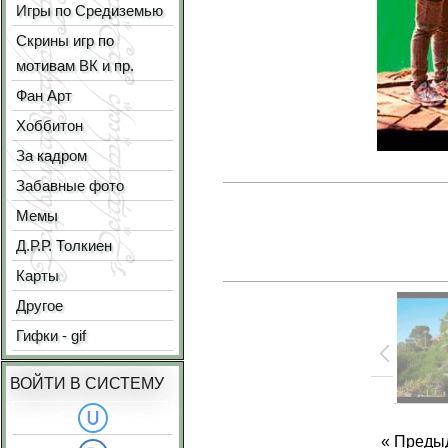
Игры по Средиземью
Скрины игр по
мотивам ВК и пр.
Фан Арт
Хоббитон
За кадром
Забавные фото
Мемы
Д.Р.Р. Толкиен
Карты
Другое
Гифки - gif
ВОЙТИ В СИСТЕМУ
« Преды