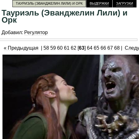
ТАУРИЭЛЬ (ЭВАНДЖЕЛИН ЛИЛИ) И ОРК
ВЫДЕРЖКИ
ЗАГРУЗКИ
Тауриэль (Эванджелин Лили) и
Орк
Добавил:
Регулятор
« Предыдущая
|
58
59
60
61
62
[
63
]
64
65
66
67
68
|
След