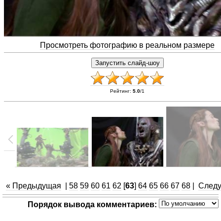
Просмотреть фотографию в реальном размере
Рейтинг
:
5.0
/
1
« Предыдущая
|
58
59
60
61
62
[
63
]
64
65
66
67
68
|
След
Порядок вывода комментариев: