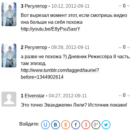
0
3
Регулятор
• 10:12, 2012-09-11
Вот вырезал момент этот, если смотришь видео
она больше на себя похожа
http://youtu.be/E8yPsu5asrY
0
2
Регулятор
• 09:39, 2012-09-11
а разве не похожа ?) Дневник Режиссёра 8 часть,
там эпизод.
http://www.tumblr.com/tagged/tauriel?
before=1344902614
0
1
Elvenstar
• 04:27, 2012-09-11
Это точно Эванджелин Лили? Источник покажи!
Войдите: