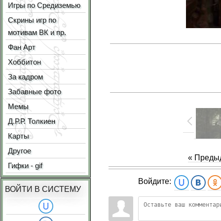
Игры по Средиземью
Скрины игр по
мотивам ВК и пр.
Фан Арт
Хоббитон
За кадром
Забавные фото
Мемы
Д.Р.Р. Толкиен
Карты
Другое
« Преды
Гифки - gif
Войдите:
ВОЙТИ В СИСТЕМУ